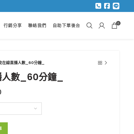
0
行銷分享
聯絡我們
自助下單後台
皮在線直播人數_60分鐘_
人數_60分鐘_
0
 數量
車