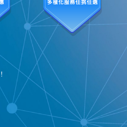
惠
多樣化服務任挑任選
！