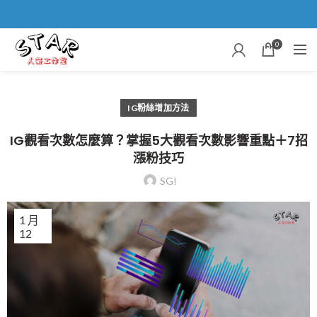
0
IG粉絲增加方法
IG觀看次數怎麼算？掌握5大觀看次數影響重點＋7招
漲粉技巧
SGI
1 月
12