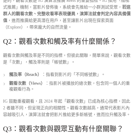
是的，觀看次數是 IG 演算法推廣 Reels 的重要指標。IG 採用「階梯
式推薦」機制，當影片發佈後，系統會先推給一小群測試受眾，
若這
群人的觀看次數、完整收看率表現優異，演算法就會判定內容具備價
值
，進而推廣給更高潛在用戶，甚至讓影片出現在探索頁面
（Explore），帶來龐大的自然流量。
Q2：觀看次數和觸及率有什麼關係？
觀看次數與觸及率是不同的指標，但彼此關聯，簡單來說，觀看次數
是「次數」，觸及率則是「帳號數」。
觸及率（Reach）
：指看到影片的「不同帳號數」。
觀看次數（Views）
：指影片被播放的總次數，包含同一個人的重
複觀看行為。
IG 鼓勵重複觀看，且 2024 年起「觀看次數」已成為核心指標，因此
2 者雖不同，但呈現正向的相關性。觀看次數越高，通常代表影片內
容越吸引人，演算法就會把影片推給更多新帳號，進而拉升觸及率。
Q3：觀看次數與觀眾互動有什麼關聯？