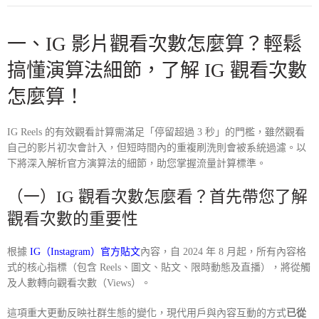
一、
IG 影片觀看次數怎麼算
？輕鬆
搞懂演算法細節，了解
IG 觀看次數
怎麼算
！
IG Reels 的有效觀看計算需滿足「停留超過 3 秒」的門檻，雖然觀看
自己的影片初次會計入，但短時間內的重複刷洗則會被系統過濾。以
下將深入解析官方演算法的細節，助您掌握流量計算標準。
（一）
IG 觀看次數怎麼看
？首先帶您了解
觀看次數的重要性
根據
IG（Instagram）官方貼文
內容，自 2024 年 8 月起，所有內容格
式的核心指標（包含 Reels、圖文、貼文、限時動態及直播），將從觸
及人數轉向觀看次數（Views）。
這項重大更動反映社群生態的變化，現代用戶與內容互動的方式
已從