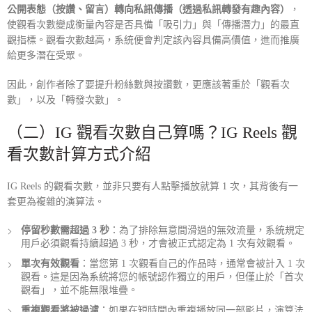
公開表態（按讚、留言）轉向私訊傳播（透過私訊轉發有趣內容）
，
使觀看次數變成衡量內容是否具備「吸引力」與「傳播潛力」的最直
觀指標。觀看次數越高，系統便會判定該內容具備高價值，進而推廣
給更多潛在受眾。
因此，創作者除了要提升粉絲數與按讚數，更應該著重於「觀看次
數」，以及「轉發次數」。
（二）
IG 觀看次數自己算嗎
？
IG Reels 觀
看次數計算
方式介紹
IG Reels 的觀看次數，並非只要有人點擊播放就算 1 次，其背後有一
套更為複雜的演算法。
停留秒數需超過 3 秒
：為了排除無意間滑過的無效流量，系統規定
用戶必須觀看持續超過 3 秒，才會被正式認定為 1 次有效觀看。
單次有效觀看
：當您第 1 次觀看自己的作品時，通常會被計入 1 次
觀看。這是因為系統將您的帳號認作獨立的用戶，但僅止於「首次
觀看」，並不能無限堆疊。
重複觀看將被過濾
：如果在短時間內重複播放同一部影片，演算法