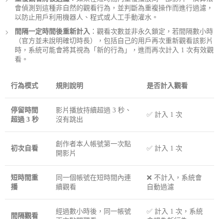
會偵測到這種非自然的觀看行為，並判斷為重複操作而進行過濾，
以防止用戶利用機器人、程式或人工手動灌水。
間隔一定時間後重新計入
：觀看次數並非永久鎖定，若間隔數小時
（官方並未說明確切時長），包括自己的用戶再次重新觀看該影片
時，系統可能會將其視為「新的行為」，進而再次計入 1 次有效觀
看。
行為模式
規則說明
是否計入觀看
停留時間
影片播放持續超過 3 秒、
✅ 計入 1 次
超過 3 秒
沒有跳出
創作者本人帳號第一次點
初次自看
✅ 計入 1 次
開影片
短時間重
同一個帳號在短時間內連
❌ 不計入，系統會
播
續觀看
自動過濾
經過數小時後，同一帳號
✅ 計入 1 次，系統
間隔觀看