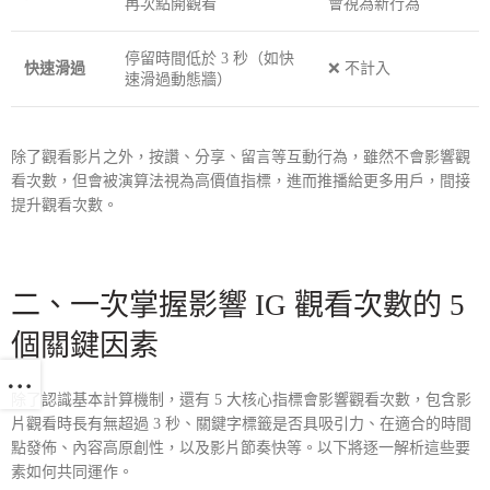
再次點開觀看
會視為新行為
停留時間低於 3 秒（如快
快速滑過
❌ 不計入
速滑過動態牆）
除了觀看影片之外，按讚、分享、留言等互動行為，雖然不會影響觀
看次數，但會被演算法視為高價值指標，進而推播給更多用戶，間接
提升觀看次數。
二、一次掌握影響 IG 觀看次數的 5
個關鍵因素
除了認識基本計算機制，還有 5 大核心指標會影響觀看次數，包含影
片觀看時長有無超過 3 秒、關鍵字標籤是否具吸引力、在適合的時間
點發佈、內容高原創性，以及影片節奏快等。以下將逐一解析這些要
素如何共同運作。