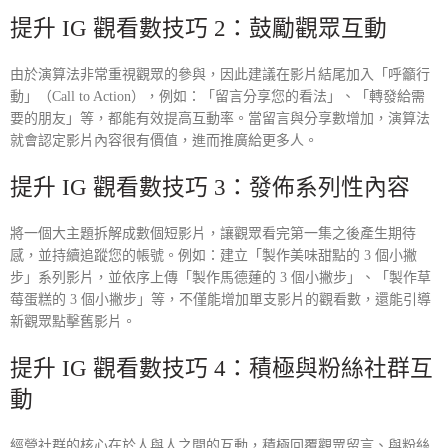
提升 IG 觀看數技巧 2：鼓勵觀眾互動
由於演算法非常重視觀眾的參與，因此建議在影片結尾加入「呼籲行
動」（Call to Action），例如：「留言分享您的看法」、「轉發給需
要的朋友」等，都能有效提高互動率。當留言與分享數增加，演算法
就會認定影片內容很有價值，進而推廣給更多人。
提升 IG 觀看數技巧 3：發佈系列性內容
將一個大主題拆解成數個短影片，讓觀眾看完第一集之後產生期待
感，並持續追蹤您的帳號。例如：建立「製作美味甜點的 3 個小撇
步」系列影片，並依序上傳「製作馬德蓮的 3 個小撇步」、「製作草
莓蛋糕的 3 個小撇步」等，不僅能增加單支影片的觀看數，還能引導
新觀眾點擊舊影片。
提升 IG 觀看數技巧 4：積極與粉絲社群互
動
經營社群的核心在於人與人之間的互動，積極回覆觀眾留言、與粉絲