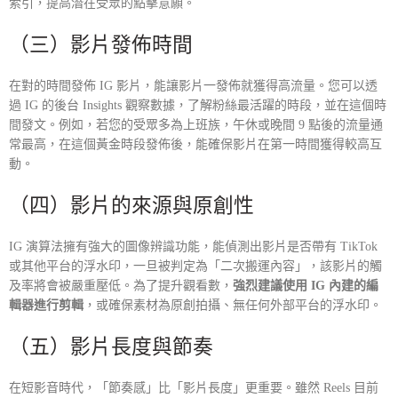
索引，提高潛在受眾的點擊意願。
（三）影片發佈時間
在對的時間發佈 IG 影片，能讓影片一發佈就獲得高流量。您可以透
過 IG 的後台 Insights 觀察數據，了解粉絲最活躍的時段，並在這個時
間發文。例如，若您的受眾多為上班族，午休或晚間 9 點後的流量通
常最高，在這個黃金時段發佈後，能確保影片在第一時間獲得較高互
動。
（四）影片的來源與原創性
IG 演算法擁有強大的圖像辨識功能，能偵測出影片是否帶有 TikTok
或其他平台的浮水印，一旦被判定為「二次搬運內容」，該影片的觸
及率將會被嚴重壓低。為了提升觀看數，
強烈建議使用 IG 內建的編
輯器進行剪輯
，或確保素材為原創拍攝、無任何外部平台的浮水印。
（五）影片長度與節奏
在短影音時代，「節奏感」比「影片長度」更重要。雖然 Reels 目前