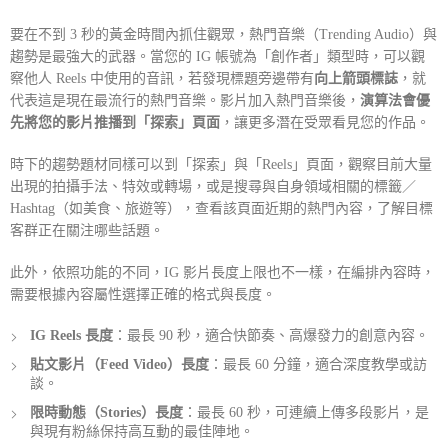
要在不到 3 秒的黃金時間內抓住觀眾，熱門音樂（Trending Audio）與
趨勢是最強大的武器。當您的 IG 帳號為「創作者」類型時，可以觀
察他人 Reels 中使用的音訊，若發現標題旁邊帶有
向上箭頭標誌
，就
代表這是現在最流行的熱門音樂。影片加入熱門音樂後，
演算法會優
先將您的影片推播到「探索」頁面
，讓更多潛在受眾看見您的作品。
時下的趨勢題材同樣可以到「探索」與「Reels」頁面，觀察目前大量
出現的拍攝手法、特效或轉場，或是搜尋與自身領域相關的標籤／
Hashtag（如美食、旅遊等），查看該頁面近期的熱門內容，了解目標
客群正在關注哪些話題。
此外，依照功能的不同，
IG 影片長度
上限也不一樣，在編排內容時，
需要根據內容屬性選擇正確的格式與長度。
IG Reels 長度
：最長 90 秒，適合快節奏、高爆發力的創意內容。
貼文影片（Feed Video）長度
：最長 60 分鐘，適合深度教學或訪
談。
限時動態（Stories）長度
：最長 60 秒，可連續上傳多段影片，是
與現有粉絲保持高互動的最佳陣地。